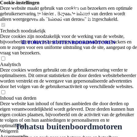
Cookie-instellingen
Deze website maakt gebruik van cookies om bezoekers een optimale
gebruikerservaring te bieden. Bepaalde inhoud van derden wordt
alleen weergegeven als "Inhoud van derden" is ingeschakeld.
Technisch noodzakelijk
Deze cookies zijn noodzakelijk voor de werking van de website,
bijvoorbeeld om deze te beschermen tegen aanvallen van hackers en
TOHATSU BUITENBOORDMOTOREN
om te zorgen voor een uniforme uitstraling van de site, aangepast op de
vraag van bezoekers.
Analytisch
Deze cookies worden gebruikt om de gebruikerservaring verder te
optimaliseren. Dit omvat statistieken die door derden websitebeheerder
worden verstrekt en de weergave van gepersonaliseerde advertenties
door het volgen van de gebruikersactiviteit op verschillende websites.
Inhoud van derden
Deze website kan inhoud of functies aanbieden die door derden op
eigen verantwoordelijkheid wordt geleverd. Deze derden kunnen hun
eigen cookies plaatsen, bijvoorbeeld om de activiteit van de gebruiker
te volgen of om hun aanbiedingen te personaliseren en te
Tohatsu buitenboordmotoren
optimaliseren.
Weigeren
Accepteer alle