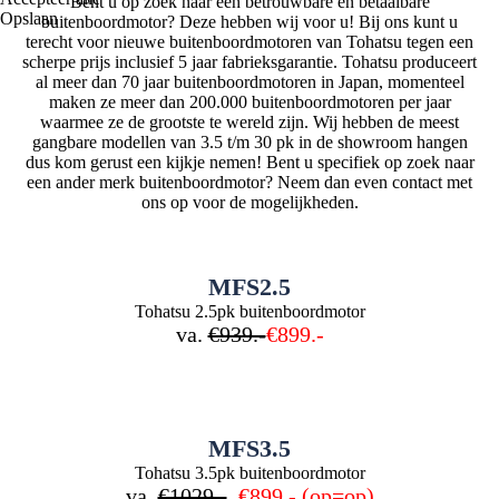
Bent u op zoek naar een betrouwbare en betaalbare
Opslaan
buitenboordmotor? Deze hebben wij voor u! Bij ons kunt u
terecht voor nieuwe buitenboordmotoren van Tohatsu tegen een
scherpe prijs inclusief 5 jaar fabrieksgarantie. Tohatsu produceert
al meer dan 70 jaar buitenboordmotoren in Japan, momenteel
maken ze meer dan 200.000 buitenboordmotoren per jaar
waarmee ze de grootste te wereld zijn. Wij hebben de meest
gangbare modellen van 3.5 t/m 30 pk in de showroom hangen
dus kom gerust een kijkje nemen! Bent u specifiek op zoek naar
een ander merk buitenboordmotor? Neem dan even contact met
ons op voor de mogelijkheden.
MFS2.5
Tohatsu 2.5pk buitenboordmotor
va.
€939.-
€899.-
MFS3.5
Tohatsu 3.5pk buitenboordmotor
va.
€1029.-
€899.- (op=op)