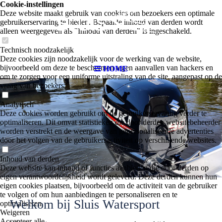
Cookie-instellingen
Deze website maakt gebruik van cookies om bezoekers een optimale
gebruikerservaring te bieden. Bepaalde inhoud van derden wordt
alleen weergegeven als "Inhoud van derden" is ingeschakeld.
Technisch noodzakelijk
Deze cookies zijn noodzakelijk voor de werking van de website,
bijvoorbeeld om deze te beschermen tegen aanvallen van hackers en
HOME
om te zorgen voor een uniforme uitstraling van de site, aangepast op de
vraag van bezoekers.
Analytisch
Deze cookies worden gebruikt om de gebruikerservaring verder te
optimaliseren. Dit omvat statistieken die door derden websitebeheerder
worden verstrekt en de weergave van gepersonaliseerde advertenties
door het volgen van de gebruikersactiviteit op verschillende websites.
Inhoud van derden
Deze website kan inhoud of functies aanbieden die door derden op
eigen verantwoordelijkheid wordt geleverd. Deze derden kunnen hun
eigen cookies plaatsen, bijvoorbeeld om de activiteit van de gebruiker
te volgen of om hun aanbiedingen te personaliseren en te
Welkom bij Sluis Watersport
optimaliseren.
Weigeren
Accepteer alle