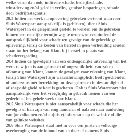
welke vorm dan ook, indirecte schade, bedrijfsschade,
winstderving en/of geleden verlies, gemiste besparingen, schade
door bedrijfsstagnatie.
20.3 Indien het werk na oplevering gebreken vertoont waarvoor
Sluis Watersport aansprakelijk is (gebleken), dient Sluis
Watersport in de gelegenheid gesteld te worden om de gebreken
binnen een redelijke termijn weg te nemen, onverminderd de
aansprakelijkheid voor schade ten gevolge van de gebrekkige
oplevering, tenzij de kosten van herstel in geen verhouding zouden
staan tot het belang van Klant bij herstel in plaats van
schadevergoeding.
20.4 Indien de (gevolgen) van een ondeugdelijke uitvoering van het
werk te wijten is aan gebreken of ongeschiktheid van zaken
afkomstig van Klant, komen de gevolgen voor rekening van Klant,
tenzij Sluis Watersport zijn waarschuwingsplicht heeft geschonden
of anderszins met betrekking tot deze gebreken in deskundigheid
of zorgvuldigheid te kort is geschoten. Ook is Sluis Watersport niet
aansprakelijk voor het vroegtijdig in gebruik nemen van een
gedeelte of het gehele werk door Klant.
20.5 Sluis Watersport is niet aansprakelijk voor schade die het
gevolg is of kan zijn van enig handelen of nalaten naar aanleiding
van (onvolkomen en/of onjuiste) informatie op de website of die
van gelinkte websites.
20.6 Sluis Watersport staat niet in voor een juiste en volledige
overbrenging van de inhoud van en door of namens Sluis