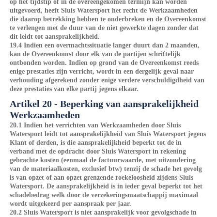
op het tijdstip of in de overeengekomen termijn kan worden
uitgevoerd, heeft Sluis Watersport het recht de Werkzaamheden
die daarop betrekking hebben te onderbreken en de Overeenkomst
te verlengen met de duur van de niet gewerkte dagen zonder dat
dit leidt tot aansprakelijkheid.
19.4 Indien een overmachtssituatie langer duurt dan 2 maanden,
kan de Overeenkomst door elk van de partijen schriftelijk
ontbonden worden. Indien op grond van de Overeenkomst reeds
enige prestaties zijn verricht, wordt in een dergelijk geval naar
verhouding afgerekend zonder enige verdere verschuldigdheid van
deze prestaties van elke partij jegens elkaar.
Artikel 20 - Beperking van aansprakelijkheid
Werkzaamheden
20.1 Indien het verrichten van Werkzaamheden door Sluis
Watersport leidt tot aansprakelijkheid van Sluis Watersport jegens
Klant of derden, is die aansprakelijkheid beperkt tot de in
verband met de opdracht door Sluis Watersport in rekening
gebrachte kosten (eenmaal de factuurwaarde, met uitzondering
van de materiaalkosten, exclusief btw) tenzij de schade het gevolg
is van opzet of aan opzet grenzende roekeloosheid zijdens Sluis
Watersport. De aansprakelijkheid is in ieder geval beperkt tot het
schadebedrag welk door de verzekeringsmaatschappij maximaal
wordt uitgekeerd per aanspraak per jaar.
20.2 Sluis Watersport is niet aansprakelijk voor gevolgschade in