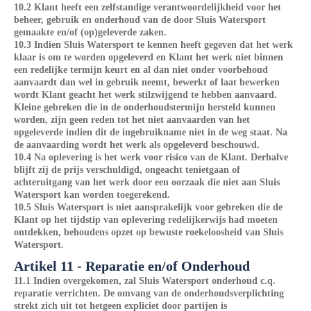
10.2 Klant heeft een zelfstandige verantwoordelijkheid voor het
beheer, gebruik en onderhoud van de door Sluis Watersport
gemaakte en/of (op)geleverde zaken.
10.3 Indien Sluis Watersport te kennen heeft gegeven dat het werk
klaar is om te worden opgeleverd en Klant het werk niet binnen
een redelijke termijn keurt en al dan niet onder voorbehoud
aanvaardt dan wel in gebruik neemt, bewerkt of laat bewerken
wordt Klant geacht het werk stilzwijgend te hebben aanvaard.
Kleine gebreken die in de onderhoudstermijn hersteld kunnen
worden, zijn geen reden tot het niet aanvaarden van het
opgeleverde indien dit de ingebruikname niet in de weg staat. Na
de aanvaarding wordt het werk als opgeleverd beschouwd.
10.4 Na oplevering is het werk voor risico van de Klant. Derhalve
blijft zij de prijs verschuldigd, ongeacht tenietgaan of
achteruitgang van het werk door een oorzaak die niet aan Sluis
Watersport kan worden toegerekend.
10.5 Sluis Watersport is niet aansprakelijk voor gebreken die de
Klant op het tijdstip van oplevering redelijkerwijs had moeten
ontdekken, behoudens opzet op bewuste roekeloosheid van Sluis
Watersport.
Artikel 11 - Reparatie en/of Onderhoud
11.1 Indien overgekomen, zal Sluis Watersport onderhoud c.q.
reparatie verrichten. De omvang van de onderhoudsverplichting
strekt zich uit tot hetgeen expliciet door partijen is