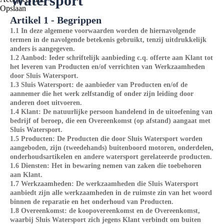
Watersport
Opslaan
Artikel 1 - Begrippen
1.1 In deze algemene voorwaarden worden de hiernavolgende
termen in de navolgende betekenis gebruikt, tenzij uitdrukkelijk
anders is aangegeven.
1.2 Aanbod: Ieder schriftelijk aanbieding c.q. offerte aan Klant tot
het leveren van Producten en/of verrichten van Werkzaamheden
door Sluis Watersport.
1.3 Sluis Watersport: de aanbieder van Producten en/of de
aannemer die het werk zelfstandig of onder zijn leiding door
anderen doet uitvoeren.
1.4 Klant: De natuurlijke persoon handelend in de uitoefening van
bedrijf of beroep, die een Overeenkomst (op afstand) aangaat met
Sluis Watersport.
1.5 Producten: De Producten die door Sluis Watersport worden
aangeboden, zijn (tweedehands) buitenboord motoren, onderdelen,
onderhoudsartikelen en andere watersport gerelateerde producten.
1.6 Diensten: Het in bewaring nemen van zaken die toebehoren
aan Klant.
1.7 Werkzaamheden: De werkzaamheden die Sluis Watersport
aanbiedt zijn alle werkzaamheden in de ruimste zin van het woord
binnen de reparatie en het onderhoud van Producten.
1.8 Overeenkomst: de koopovereenkomst en de Overeenkomst,
waarbij Sluis Watersport zich jegens Klant verbindt om buiten