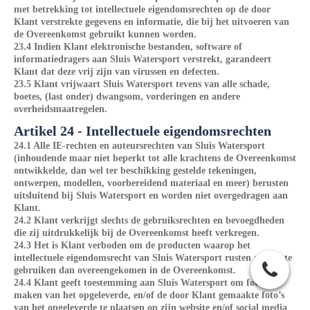
met betrekking tot intellectuele eigendomsrechten op de door
Klant verstrekte gegevens en informatie, die bij het uitvoeren van
de Overeenkomst gebruikt kunnen worden.
23.4 Indien Klant elektronische bestanden, software of
informatiedragers aan Sluis Watersport verstrekt, garandeert
Klant dat deze vrij zijn van virussen en defecten.
23.5 Klant vrijwaart Sluis Watersport tevens van alle schade,
boetes, (last onder) dwangsom, vorderingen en andere
overheidsmaatregelen.
Artikel 24 - Intellectuele eigendomsrechten
24.1 Alle IE-rechten en auteursrechten van Sluis Watersport
(inhoudende maar niet beperkt tot alle krachtens de Overeenkomst
ontwikkelde, dan wel ter beschikking gestelde tekeningen,
ontwerpen, modellen, voorbereidend materiaal en meer) berusten
uitsluitend bij Sluis Watersport en worden niet overgedragen aan
Klant.
24.2 Klant verkrijgt slechts de gebruiksrechten en bevoegdheden
die zij uitdrukkelijk bij de Overeenkomst heeft verkregen.
24.3 Het is Klant verboden om de producten waarop het
intellectuele eigendomsrecht van Sluis Watersport rusten anders te
gebruiken dan overeengekomen in de Overeenkomst.
24.4 Klant geeft toestemming aan Sluis Watersport om foto’s te
maken van het opgeleverde, en/of de door Klant gemaakte foto’s
van het opgeleverde te plaatsen op zijn website en/of social media