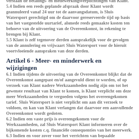
verstaan de betalings- en medewerkingsverplichtingen van Klant.
5.4 Indien een reeds geplande afspraak door Klant wordt
geannuleerd vanaf 24 uur tot de aanvangsdatum, is Sluis
Watersport gerechtigd om de daarvoor gereserveerde tijd op basis
van het vastgestelde uurtarief, alsmede reeds gemaakte kosten ten
behoeve van de uitvoering van de Overeenkomst, in rekening te
brengen bij Klant.
5.5 Klant is zelf tegenover derden aansprakelijk voor de gevolgen
van de annulering en vrijwaart Sluis Watersport voor de hieruit
voortvloeiende aanspraken van deze derden.
Artikel 6 - Meer- en minderwerk en
wijzigingen
6.1 Indien tijdens de uitvoering van de Overeenkomst blijkt dat de
Overeenkomst aangepast en/of aangevuld dient te worden, of op
verzoek van Klant nadere Werkzaamheden nodig zijn om tot het
gewenste resultaat van Klant te komen, is Klant verplicht om deze
meer Werkzaamheden te vergoeden volgens het overeengekomen
tarief. Sluis Watersport is niet verplicht om aan dit verzoek te
voldoen, en kan van Klant verlangen dat daarvoor een aanvullende
Overeenkomst wordt gesloten.
6.2 Indien een vaste prijs is overeengekomen voor de
Werkzaamheden, zal Sluis Watersport Klant informeren over de
bijkomende kosten c.q. financiële consequenties van het meerwerk.
6.3 Indien en voor zover voor het verrichten van bepaalde