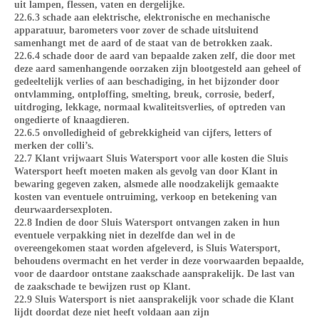
uit lampen, flessen, vaten en dergelijke.
22.6.3 schade aan elektrische, elektronische en mechanische
apparatuur, barometers voor zover de schade uitsluitend
samenhangt met de aard of de staat van de betrokken zaak.
22.6.4 schade door de aard van bepaalde zaken zelf, die door met
deze aard samenhangende oorzaken zijn blootgesteld aan geheel of
gedeeltelijk verlies of aan beschadiging, in het bijzonder door
ontvlamming, ontploffing, smelting, breuk, corrosie, bederf,
uitdroging, lekkage, normaal kwaliteitsverlies, of optreden van
ongedierte of knaagdieren.
22.6.5 onvolledigheid of gebrekkigheid van cijfers, letters of
merken der colli’s.
22.7 Klant vrijwaart Sluis Watersport voor alle kosten die Sluis
Watersport heeft moeten maken als gevolg van door Klant in
bewaring gegeven zaken, alsmede alle noodzakelijk gemaakte
kosten van eventuele ontruiming, verkoop en betekening van
deurwaardersexploten.
22.8 Indien de door Sluis Watersport ontvangen zaken in hun
eventuele verpakking niet in dezelfde dan wel in de
overeengekomen staat worden afgeleverd, is Sluis Watersport,
behoudens overmacht en het verder in deze voorwaarden bepaalde,
voor de daardoor ontstane zaakschade aansprakelijk. De last van
de zaakschade te bewijzen rust op Klant.
22.9 Sluis Watersport is niet aansprakelijk voor schade die Klant
lijdt doordat deze niet heeft voldaan aan zijn