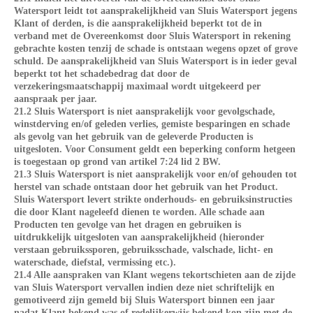
Watersport leidt tot aansprakelijkheid van Sluis Watersport jegens
Klant of derden, is die aansprakelijkheid beperkt tot de in
verband met de Overeenkomst door Sluis Watersport in rekening
gebrachte kosten tenzij de schade is ontstaan wegens opzet of grove
schuld. De aansprakelijkheid van Sluis Watersport is in ieder geval
beperkt tot het schadebedrag dat door de
verzekeringsmaatschappij maximaal wordt uitgekeerd per
aanspraak per jaar.
21.2 Sluis Watersport is niet aansprakelijk voor gevolgschade,
winstderving en/of geleden verlies, gemiste besparingen en schade
als gevolg van het gebruik van de geleverde Producten is
uitgesloten. Voor Consument geldt een beperking conform hetgeen
is toegestaan op grond van artikel 7:24 lid 2 BW.
21.3 Sluis Watersport is niet aansprakelijk voor en/of gehouden tot
herstel van schade ontstaan door het gebruik van het Product.
Sluis Watersport levert strikte onderhouds- en gebruiksinstructies
die door Klant nageleefd dienen te worden. Alle schade aan
Producten ten gevolge van het dragen en gebruiken is
uitdrukkelijk uitgesloten van aansprakelijkheid (hieronder
verstaan gebruikssporen, gebruiksschade, valschade, licht- en
waterschade, diefstal, vermissing etc.).
21.4 Alle aanspraken van Klant wegens tekortschieten aan de zijde
van Sluis Watersport vervallen indien deze niet schriftelijk en
gemotiveerd zijn gemeld bij Sluis Watersport binnen een jaar
nadat Klant bekend was of redelijkerwijs bekend kon zijn met de