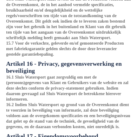
de Overeenkomst, de in het aanbod vermelde specificaties,
bruikbaarheid en/of deugdelijkheid en de wettelijke
regels/voorschriften ten tijde van de totstandkoming van de
Overeenkomst. Dit geldt ook indien de te leveren zaken bestemd
zijn voor het gebruik in het buitenland en Klant van dit gebruik
ten tijde van het aangaan van de Overeenkomst uitdrukkelijk
schriftelijk melding heeft gemaakt aan Sluis Watersport.
15.7 Voor de verkochte, geleverde en/of gemonteerde Producten
met fabrieksgarantie gelden slechts de door deze leverancier
gestelde garantiebepaling.
Artikel 16 - Privacy, gegevensverwerking en
beveiliging
16.1 Sluis Watersport gaat zorgvuldig om met de
(persoons)gegevens van Klant en Gebruikers van de website en zal
deze slechts conform de privacy-statement gebruiken. Indien
daarom gevraagd zal Sluis Watersport de betrokkene hierover
informeren.
16.2 Indien Sluis Watersport op grond van de Overeenkomst dient
te voorzien in beveiliging van informatie, zal deze beveiliging
voldoen aan de overgekomen specificaties en een beveiligingsniveau
dat gelet op de stand van de techniek, de gevoeligheid van de
gegevens, en de daaraan verbonden kosten, niet onredelijk is.
Artikel 17 - Eigendomsvoorbehoud