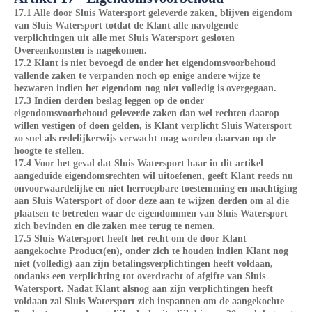
17.1 Alle door Sluis Watersport geleverde zaken, blijven eigendom
van Sluis Watersport totdat de Klant alle navolgende
verplichtingen uit alle met Sluis Watersport gesloten
Overeenkomsten is nagekomen.
17.2 Klant is niet bevoegd de onder het eigendomsvoorbehoud
vallende zaken te verpanden noch op enige andere wijze te
bezwaren indien het eigendom nog niet volledig is overgegaan.
17.3 Indien derden beslag leggen op de onder
eigendomsvoorbehoud geleverde zaken dan wel rechten daarop
willen vestigen of doen gelden, is Klant verplicht Sluis Watersport
zo snel als redelijkerwijs verwacht mag worden daarvan op de
hoogte te stellen.
17.4 Voor het geval dat Sluis Watersport haar in dit artikel
aangeduide eigendomsrechten wil uitoefenen, geeft Klant reeds nu
onvoorwaardelijke en niet herroepbare toestemming en machtiging
aan Sluis Watersport of door deze aan te wijzen derden om al die
plaatsen te betreden waar de eigendommen van Sluis Watersport
zich bevinden en die zaken mee terug te nemen.
17.5 Sluis Watersport heeft het recht om de door Klant
aangekochte Product(en), onder zich te houden indien Klant nog
niet (volledig) aan zijn betalingsverplichtingen heeft voldaan,
ondanks een verplichting tot overdracht of afgifte van Sluis
Watersport. Nadat Klant alsnog aan zijn verplichtingen heeft
voldaan zal Sluis Watersport zich inspannen om de aangekochte