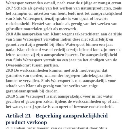
Waterspor verzonden e-mail, noch voor de tijdige ontvangst ervan.
20.7 Schade als gevolg van het werken van natuurproducten, zoals
het krimpen en uitzetten van hout, leidt niet tot aansprakelijkheid
van Sluis Watersport, tenzij sprake is van opzet of bewuste
roekeloosheid. Herstel van schade als gevolg van het werken van
gebruikte materialen geldt als meerwerk.
20.8 Alle aanspraken van Klant wegens tekortschieten aan de zijde
van Sluis Watersport vervallen indien deze niet schriftelijk en
gemotiveerd zijn gemeld bij Sluis Watersport binnen een jaar
nadat Klant bekend was of redelijkerwijs bekend kon zijn met de
feiten waarop zij zijn aanspraken baseert. De aansprakelijkheid
van Sluis Watersport vervalt na een jaar na het eindigen van de
Overeenkomst tussen partijen.
20.9 De werkzaamheden kunnen met zich meebrengen dat
garanties van derden, waaronder begrepen fabrieksgaranties
komen te vervallen. Sluis Watersport is niet aansprakelijk voor
schade van Klant als gevolg van het verlies van enige
garantieaanspraak bij derden.
20.10 Sluis Watersport is niet aansprakelijk voor in het water
gevallen of geworpen zaken tijdens de werkzaamheden op of aan
het water, tenzij sprake is van opzet of bewuste roekeloosheid.
Artikel 21 - Beperking aansprakelijkheid
product verkoop
21.1 Indien het uitvoeren van de Overeenkomst door Sluis