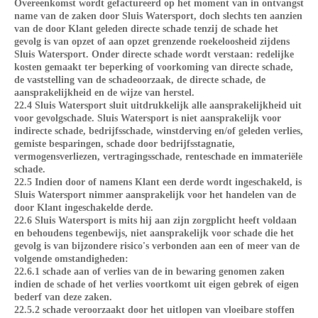
Overeenkomst wordt gefactureerd op het moment van in ontvangst
name van de zaken door Sluis Watersport, doch slechts ten aanzien
van de door Klant geleden directe schade tenzij de schade het
gevolg is van opzet of aan opzet grenzende roekeloosheid zijdens
Sluis Watersport. Onder directe schade wordt verstaan: redelijke
kosten gemaakt ter beperking of voorkoming van directe schade,
de vaststelling van de schadeoorzaak, de directe schade, de
aansprakelijkheid en de wijze van herstel.
22.4 Sluis Watersport sluit uitdrukkelijk alle aansprakelijkheid uit
voor gevolgschade. Sluis Watersport is niet aansprakelijk voor
indirecte schade, bedrijfsschade, winstderving en/of geleden verlies,
gemiste besparingen, schade door bedrijfsstagnatie,
vermogensverliezen, vertragingsschade, renteschade en immateriële
schade.
22.5 Indien door of namens Klant een derde wordt ingeschakeld, is
Sluis Watersport nimmer aansprakelijk voor het handelen van de
door Klant ingeschakelde derde.
22.6 Sluis Watersport is mits hij aan zijn zorgplicht heeft voldaan
en behoudens tegenbewijs, niet aansprakelijk voor schade die het
gevolg is van bijzondere risico's verbonden aan een of meer van de
volgende omstandigheden:
22.6.1 schade aan of verlies van de in bewaring genomen zaken
indien de schade of het verlies voortkomt uit eigen gebrek of eigen
bederf van deze zaken.
22.5.2 schade veroorzaakt door het uitlopen van vloeibare stoffen