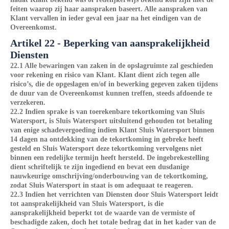
feiten waarop zij haar aanspraken baseert. Alle aanspraken van
Klant vervallen in ieder geval een jaar na het eindigen van de
Overeenkomst.
Artikel 22 - Beperking van aansprakelijkheid
Diensten
22.1 Alle bewaringen van zaken in de opslagruimte zal geschieden
voor rekening en risico van Klant. Klant dient zich tegen alle
risico’s, die de opgeslagen en/of in bewerking gegeven zaken tijdens
de duur van de Overeenkomst kunnen treffen, steeds afdoende te
verzekeren.
22.2 Indien sprake is van toerekenbare tekortkoming van Sluis
Watersport, is Sluis Watersport uitsluitend gehouden tot betaling
van enige schadevergoeding indien Klant Sluis Watersport binnen
14 dagen na ontdekking van de tekortkoming in gebreke heeft
gesteld en Sluis Watersport deze tekortkoming vervolgens niet
binnen een redelijke termijn heeft hersteld. De ingebrekestelling
dient schriftelijk te zijn ingediend en bevat een dusdanige
nauwkeurige omschrijving/onderbouwing van de tekortkoming,
zodat Sluis Watersport in staat is om adequaat te reageren.
22.3 Indien het verrichten van Diensten door Sluis Watersport leidt
tot aansprakelijkheid van Sluis Watersport, is die
aansprakelijkheid beperkt tot de waarde van de vermiste of
beschadigde zaken, doch het totale bedrag dat in het kader van de