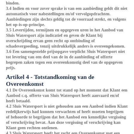
binden.
3.4 Indien en voor zover sprake is van een aanbieding geldt dit niet
automatisch voor nabestellingen en/of vervolgopdrachten.
Aanbiedingen zijn slechts geldig tot de voorraad strekt, en volgens
het op-is-op-principe.
3.5 Levertijden, termijnen en opgegeven uren in het Aanbod van
Sluis Watersport zijn indicatief en geven de Klant bij
overschrijding ervan geen recht op ontbinding of
schadevergoeding, tenzij uitdrukkelijk anders is overeengekomen.
3.6 Een samengestelde prijsopgave verplicht Sluis Watersport niet
tot levering van een deel van de in de aanbieding of offerte
begrepen zaken tegen een overeenkomstig deel van de opgegeven
prijs.
Artikel 4 - Totstandkoming van de
Overeenkomst
4.1 De Overeenkomst komt tot stand op het moment dat Klant een
Aanbod c.q. offerte van Sluis Watersport heeft aanvaard en/of
heeft betaald.
4.2 Sluis Watersport is niet gehouden aan een Aanbod indien Klant
redelijkerwijs had kunnen verwachten of heeft moeten begrijpen
of behoorde te begrijpen dat het Aanbod een kennelijke vergissing
of verschrijving bevat. Aan deze vergissing of verschrijving kan
Klant geen rechten ontlenen.
4.3 Sluis Watersport heeft het recht een Overeenkomst met een