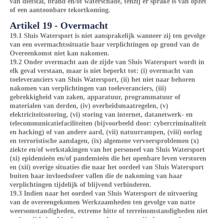
van diefstal, brand en/of waterschade, tenzij er sprake is van opzet
of een aantoonbare tekortkoming.
Artikel 19 - Overmacht
19.1 Sluis Watersport is niet aansprakelijk wanneer zij ten gevolge
van een overmachtssituatie haar verplichtingen op grond van de
Overeenkomst niet kan nakomen.
19.2 Onder overmacht aan de zijde van Sluis Watersport wordt in
elk geval verstaan, maar is niet beperkt tot: (i) overmacht van
toeleveranciers van Sluis Watersport, (ii) het niet naar behoren
nakomen van verplichtingen van toeleveranciers, (iii)
gebrekkigheid van zaken, apparatuur, programmatuur of
materialen van derden, (iv) overheidsmaatregelen, (v)
elektriciteitsstoring, (vi) storing van internet, datanetwerk- en
telecommunicatiefaciliteiten (bijvoorbeeld door: cybercriminaliteit
en hacking) of van andere aard, (vii) natuurrampen, (viii) oorlog
en terroristische aanslagen, (ix) algemene vervoersproblemen (x)
ziekte en/of werkstakingen van het personeel van Sluis Watersport
(xi) epidemieën en/of pandemieën die het openbare leven verstoren
en (xii) overige situaties die naar het oordeel van Sluis Watersport
buiten haar invloedssfeer vallen die de nakoming van haar
verplichtingen tijdelijk of blijvend verhinderen.
19.3 Indien naar het oordeel van Sluis Watersport de uitvoering
van de overeengekomen Werkzaamheden ten gevolge van natte
weersomstandigheden, extreme hitte of terreinomstandigheden niet