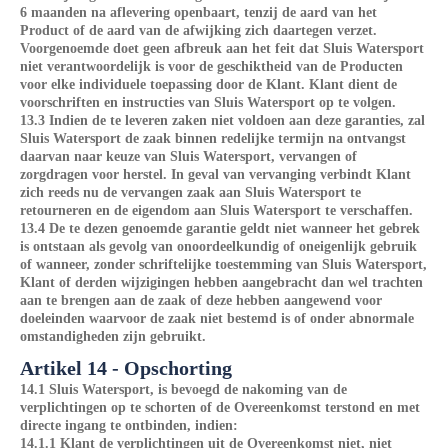
6 maanden na aflevering openbaart, tenzij de aard van het
Product of de aard van de afwijking zich daartegen verzet.
Voorgenoemde doet geen afbreuk aan het feit dat Sluis Watersport
niet verantwoordelijk is voor de geschiktheid van de Producten
voor elke individuele toepassing door de Klant. Klant dient de
voorschriften en instructies van Sluis Watersport op te volgen.
13.3 Indien de te leveren zaken niet voldoen aan deze garanties, zal
Sluis Watersport de zaak binnen redelijke termijn na ontvangst
daarvan naar keuze van Sluis Watersport, vervangen of
zorgdragen voor herstel. In geval van vervanging verbindt Klant
zich reeds nu de vervangen zaak aan Sluis Watersport te
retourneren en de eigendom aan Sluis Watersport te verschaffen.
13.4 De te dezen genoemde garantie geldt niet wanneer het gebrek
is ontstaan als gevolg van onoordeelkundig of oneigenlijk gebruik
of wanneer, zonder schriftelijke toestemming van Sluis Watersport,
Klant of derden wijzigingen hebben aangebracht dan wel trachten
aan te brengen aan de zaak of deze hebben aangewend voor
doeleinden waarvoor de zaak niet bestemd is of onder abnormale
omstandigheden zijn gebruikt.
Artikel 14 - Opschorting
14.1 Sluis Watersport, is bevoegd de nakoming van de
verplichtingen op te schorten of de Overeenkomst terstond en met
directe ingang te ontbinden, indien:
14.1.1 Klant de verplichtingen uit de Overeenkomst niet, niet