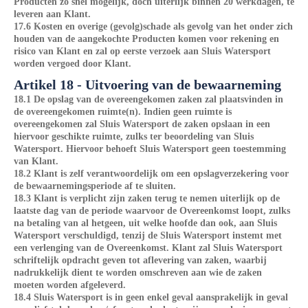
Producten zo snel mogelijk, doch uiterlijk binnen 20 werkdagen, te
leveren aan Klant.
17.6 Kosten en overige (gevolg)schade als gevolg van het onder zich
houden van de aangekochte Producten komen voor rekening en
risico van Klant en zal op eerste verzoek aan Sluis Watersport
worden vergoed door Klant.
Artikel 18 - Uitvoering van de bewaarneming
18.1 De opslag van de overeengekomen zaken zal plaatsvinden in
de overeengekomen ruimte(n). Indien geen ruimte is
overeengekomen zal Sluis Watersport de zaken opslaan in een
hiervoor geschikte ruimte, zulks ter beoordeling van Sluis
Watersport. Hiervoor behoeft Sluis Watersport geen toestemming
van Klant.
18.2 Klant is zelf verantwoordelijk om een opslagverzekering voor
de bewaarnemingsperiode af te sluiten.
18.3 Klant is verplicht zijn zaken terug te nemen uiterlijk op de
laatste dag van de periode waarvoor de Overeenkomst loopt, zulks
na betaling van al hetgeen, uit welke hoofde dan ook, aan Sluis
Watersport verschuldigd, tenzij de Sluis Watersport instemt met
een verlenging van de Overeenkomst. Klant zal Sluis Watersport
schriftelijk opdracht geven tot aflevering van zaken, waarbij
nadrukkelijk dient te worden omschreven aan wie de zaken
moeten worden afgeleverd.
18.4 Sluis Watersport is in geen enkel geval aansprakelijk in geval