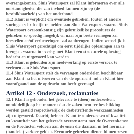
overeengekomen. Sluis Watersport zal Klant informeren over alle
omstandigheden die van invloed kunnen zijn op (de
beschikbaarheid) van het onderhoud.
11.2 Klant is verplicht om eventuele gebreken, fouten of andere
storingen schriftelijk te melden aan Sluis Watersport, waarna Sluis
Watersport overeenkomstig zijn gebruikelijke procedures de
gebreken zo spoedig mogelijk en naar zijn beste vermogen zal
herstellen en/of verbeteringen zal aanbrengen. Indien wenselijk is
Sluis Watersport gerechtigd om eerst tijdelijke oplossingen aan te
brengen, waarna in overleg met Klant een structurele oplossing
bedacht en uitgevoerd kan worden.
11.3 Klant is gehouden zijn medewerking op eerste verzoek te
verlenen aan Sluis Watersport.
11.4 Sluis Watersport stelt de vervangen onderdelen beschikbaar
aan Klant na het uitvoeren van de de opdracht indien Klant hier
voorafgaand aan de opdracht om heeft gevraagd.
Artikel 12 - Onderzoek, reclamaties
12.1 Klant is gehouden het geleverde te (doen) onderzoeken,
onmiddellijk op het moment dat de zaken hem ter beschikking
worden gesteld respectievelijk de desbetreffende werkzaamheden
zijn uitgevoerd. Daarbij behoort Klant te onderzoeken of kwaliteit
en kwantiteit van het geleverde overeenstemt met de Overeenkomst
en de Producten voldoen aan de eisen die daaraan in het normale
(handels-) verkeer gelden. Eventuele gebreken dienen binnen zeven