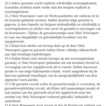
15.1 Iedere garantie wordt expliciet schriftelijk overeengekomen.
Garanties strekken nooit verder dan het hetgeen expliciet is
overeengekomen.
15.2 Sluis Watersport voert de Werkzaamheden uit conform de in
de branche geldende normen. Indien daarbij enige garantie is
gegeven, is deze beperkt tot hetgeen uitdrukkelijk en schriftelijk is
overeengekomen en slechts voor zover de garantie is ontvangen van
de leveranciers. Tijdens de garantietermijn staat Sluis Watersport
in voor een deugdelijke en gebruikelijke kwaliteit van het
(op)geleverde.
15.3 Klant kan slechts een beroep doen op de door Sluis
Watersport gegeven garantie indien Klant volledig voldaan heeft
aan zijn betalingsverplichtingen.
15.4 Indien Klant zich terecht beroept op een overeengekomen
garantie, is Sluis Watersport gehouden om een kosteloos herstel of
vervanging van het (op)geleverde uit te voeren. Indien daarnaast
sprake is van enige bijkomende schade, wordt aangesloten bij de
hiervoor geldende bepalingen van de aansprakelijkheid van deze
algemene voorwaarden.
15.5 De garantie vervalt zodra de garantietermijn is verstreken, de
garantieverplichting vervalt, als Klant zelf aanpassingen maakt of
laat maken aan het geleverde en/of het opgeleverde naar het
oordeel van Sluis Watersport verkeerd gebruikt, behandelt of
onderhoud.
15.6 Sluis Watersport staat ervoor in dat de Producten voldoen aan