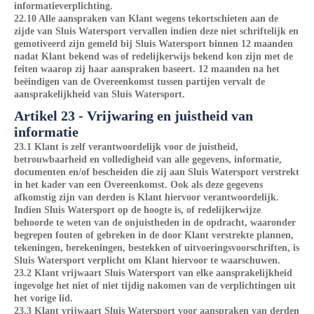
informatieverplichting.
22.10 Alle aanspraken van Klant wegens tekortschieten aan de
zijde van Sluis Watersport vervallen indien deze niet schriftelijk en
gemotiveerd zijn gemeld bij Sluis Watersport binnen 12 maanden
nadat Klant bekend was of redelijkerwijs bekend kon zijn met de
feiten waarop zij haar aanspraken baseert. 12 maanden na het
beëindigen van de Overeenkomst tussen partijen vervalt de
aansprakelijkheid van Sluis Watersport.
Artikel 23 - Vrijwaring en juistheid van
informatie
23.1 Klant is zelf verantwoordelijk voor de juistheid,
betrouwbaarheid en volledigheid van alle gegevens, informatie,
documenten en/of bescheiden die zij aan Sluis Watersport verstrekt
in het kader van een Overeenkomst. Ook als deze gegevens
afkomstig zijn van derden is Klant hiervoor verantwoordelijk.
Indien Sluis Watersport op de hoogte is, of redelijkerwijze
behoorde te weten van de onjuistheden in de opdracht, waaronder
begrepen fouten of gebreken in de door Klant verstrekte plannen,
tekeningen, berekeningen, bestekken of uitvoeringsvoorschriften, is
Sluis Watersport verplicht om Klant hiervoor te waarschuwen.
23.2 Klant vrijwaart Sluis Watersport van elke aansprakelijkheid
ingevolge het niet of niet tijdig nakomen van de verplichtingen uit
het vorige lid.
23.3 Klant vrijwaart Sluis Watersport voor aanspraken van derden