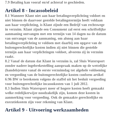
7.9 Betaling kan vooraf en/of achteraf te geschieden.
Artikel 8 - Incassobeleid
8.1 Wanneer Klant niet aan haar betalingsverplichting voldoet en
niet binnen de daarvoor gestelde betalingstermijn heeft voldaan
aan haar verplichting, is Klant zijnde een Bedrijf van rechtswege
in verzuim. Klant zijnde een Consument zal eerst een schriftelijke
aanmaning ontvangen met een termijn van 14 dagen na de datum
van ontvangst van de aanmaning, om alsnog aan haar
betalingsverplichting te voldoen met daarbij een opgave van de
buitengerechtelijke kosten indien zij niet binnen die gestelde
termijn aan haar verplichtingen voldoet, alvorens zij in verzuim
raakt.
8.2 Vanaf de datum dat Klant in verzuim is, zal Sluis Watersport
zonder nadere ingebrekestelling aanspraak maken op de wettelijke
(handels)rente vanaf de eerste verzuimdag tot algehele voldoening
en vergoeding van de buitengerechtelijke kosten conform artikel
6:96 BW te berekenen volgens de staffel uit het besluit vergoeding
voor buitengerechtelijke incassokosten van 1 juli 2012.
8.3 Indien Sluis Watersport meer of hogere kosten heeft gemaakt
welke redelijkerwijze noodzakelijk zijn, komen deze kosten in
aanmerking voor vergoeding. Ook de gemaakte gerechtelijke en
executiekosten zijn voor rekening van Klant.
Artikel 9 - Uitvoering werkzaamheden