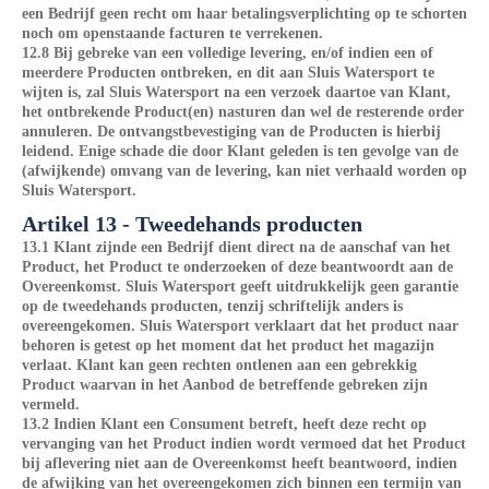
een Bedrijf geen recht om haar betalingsverplichting op te schorten
noch om openstaande facturen te verrekenen.
12.8 Bij gebreke van een volledige levering, en/of indien een of
meerdere Producten ontbreken, en dit aan Sluis Watersport te
wijten is, zal Sluis Watersport na een verzoek daartoe van Klant,
het ontbrekende Product(en) nasturen dan wel de resterende order
annuleren. De ontvangstbevestiging van de Producten is hierbij
leidend. Enige schade die door Klant geleden is ten gevolge van de
(afwijkende) omvang van de levering, kan niet verhaald worden op
Sluis Watersport.
Artikel 13 - Tweedehands producten
13.1 Klant zijnde een Bedrijf dient direct na de aanschaf van het
Product, het Product te onderzoeken of deze beantwoordt aan de
Overeenkomst. Sluis Watersport geeft uitdrukkelijk geen garantie
op de tweedehands producten, tenzij schriftelijk anders is
overeengekomen. Sluis Watersport verklaart dat het product naar
behoren is getest op het moment dat het product het magazijn
verlaat. Klant kan geen rechten ontlenen aan een gebrekkig
Product waarvan in het Aanbod de betreffende gebreken zijn
vermeld.
13.2 Indien Klant een Consument betreft, heeft deze recht op
vervanging van het Product indien wordt vermoed dat het Product
bij aflevering niet aan de Overeenkomst heeft beantwoord, indien
de afwijking van het overeengekomen zich binnen een termijn van