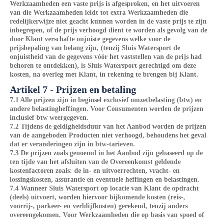
Werkzaamheden een vaste prijs is afgesproken, en het uitvoeren
van die Werkzaamheden leidt tot extra Werkzaamheden die
redelijkerwijze niet geacht kunnen worden in de vaste prijs te zijn
inbegrepen, of de prijs verhoogd dient te worden als gevolg van de
door Klant verschafte onjuiste gegevens welke voor de
prijsbepaling van belang zijn, (tenzij Sluis Watersport de
onjuistheid van de gegevens vóór het vaststellen van de prijs had
behoren te ontdekken), is Sluis Watersport gerechtigd om deze
kosten, na overleg met Klant, in rekening te brengen bij Klant.
Artikel 7 - Prijzen en betaling
7.1 Alle prijzen zijn in beginsel exclusief omzetbelasting (btw) en
andere belastingheffingen. Voor Consumenten worden de prijzen
inclusief btw weergegeven.
7.2 Tijdens de geldigheidsduur van het Aanbod worden de prijzen
van de aangeboden Producten niet verhoogd, behoudens het geval
dat er veranderingen zijn in btw-tarieven.
7.3 De prijzen zoals genoemd in het Aanbod zijn gebaseerd op de
ten tijde van het afsluiten van de Overeenkomst geldende
kostenfactoren zoals: de in- en uitvoerrechten, vracht- en
lossingskosten, assurantie en eventuele heffingen en belastingen.
7.4 Wanneer Sluis Watersport op locatie van Klant de opdracht
(deels) uitvoert, worden hiervoor bijkomende kosten (reis-,
voorrij-, parkeer- en verblijfkosten) gerekend, tenzij anders
overeengekomen. Voor Werkzaamheden die op basis van spoed of