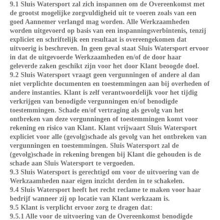
9.1 Sluis Watersport zal zich inspannen om de Overeenkomst met
de grootst mogelijke zorgvuldigheid uit te voeren zoals van een
goed Aannemer verlangd mag worden. Alle Werkzaamheden
worden uitgevoerd op basis van een inspanningsverbintenis, tenzij
expliciet en schriftelijk een resultaat is overeengekomen dat
uitvoerig is beschreven. In geen geval staat Sluis Watersport ervoor
in dat de uitgevoerde Werkzaamheden en/of de door haar
geleverde zaken geschikt zijn voor het door Klant beoogde doel.
9.2 Sluis Watersport vraagt geen vergunningen of andere al dan
niet verplichte documenten en toestemmingen aan bij overheden of
andere instanties. Klant is zelf verantwoordelijk voor het tijdig
verkrijgen van benodigde vergunningen en/of benodigde
toestemmingen. Schade en/of vertraging als gevolg van het
ontbreken van deze vergunningen of toestemmingen komt voor
rekening en risico van Klant. Klant vrijwaart Sluis Watersport
expliciet voor alle (gevolg)schade als gevolg van het ontbreken van
vergunningen en toestemmingen. Sluis Watersport zal de
(gevolg)schade in rekening brengen bij Klant die gehouden is de
schade aan Sluis Watersport te vergoeden.
9.3 Sluis Watersport is gerechtigd om voor de uitvoering van de
Werkzaamheden naar eigen inzicht derden in te schakelen.
9.4 Sluis Watersport heeft het recht reclame te maken voor haar
bedrijf wanneer zij op locatie van Klant werkzaam is.
9.5 Klant is verplicht ervoor zorg te dragen dat:
9.5.1 Alle voor de uitvoering van de Overeenkomst benodigde