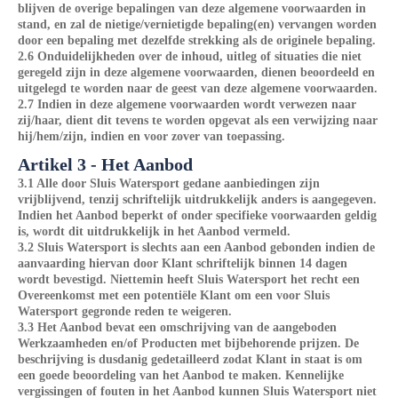
blijven de overige bepalingen van deze algemene voorwaarden in
stand, en zal de nietige/vernietigde bepaling(en) vervangen worden
door een bepaling met dezelfde strekking als de originele bepaling.
2.6 Onduidelijkheden over de inhoud, uitleg of situaties die niet
geregeld zijn in deze algemene voorwaarden, dienen beoordeeld en
uitgelegd te worden naar de geest van deze algemene voorwaarden.
2.7 Indien in deze algemene voorwaarden wordt verwezen naar
zij/haar, dient dit tevens te worden opgevat als een verwijzing naar
hij/hem/zijn, indien en voor zover van toepassing.
Artikel 3 - Het Aanbod
3.1 Alle door Sluis Watersport gedane aanbiedingen zijn
vrijblijvend, tenzij schriftelijk uitdrukkelijk anders is aangegeven.
Indien het Aanbod beperkt of onder specifieke voorwaarden geldig
is, wordt dit uitdrukkelijk in het Aanbod vermeld.
3.2 Sluis Watersport is slechts aan een Aanbod gebonden indien de
aanvaarding hiervan door Klant schriftelijk binnen 14 dagen
wordt bevestigd. Niettemin heeft Sluis Watersport het recht een
Overeenkomst met een potentiële Klant om een voor Sluis
Watersport gegronde reden te weigeren.
3.3 Het Aanbod bevat een omschrijving van de aangeboden
Werkzaamheden en/of Producten met bijbehorende prijzen. De
beschrijving is dusdanig gedetailleerd zodat Klant in staat is om
een goede beoordeling van het Aanbod te maken. Kennelijke
vergissingen of fouten in het Aanbod kunnen Sluis Watersport niet