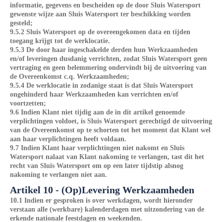
informatie, gegevens en bescheiden op de door Sluis Watersport
gewenste wijze aan Sluis Watersport ter beschikking worden
gesteld;
9.5.2 Sluis Watersport op de overeengekomen data en tijden
toegang krijgt tot de werklocatie.
9.5.3 De door haar ingeschakelde derden hun Werkzaamheden
en/of leveringen dusdanig verrichten, zodat Sluis Watersport geen
vertraging en geen belemmering ondervindt bij de uitvoering van
de Overeenkomst c.q. Werkzaamheden;
9.5.4 De werklocatie in zodanige staat is dat Sluis Watersport
ongehinderd haar Werkzaamheden kan verrichten en/of
voortzetten;
9.6 Indien Klant niet tijdig aan de in dit artikel genoemde
verplichtingen voldoet, is Sluis Watersport gerechtigd de uitvoering
van de Overeenkomst op te schorten tot het moment dat Klant wel
aan haar verplichtingen heeft voldaan.
9.7 Indien Klant haar verplichtingen niet nakomt en Sluis
Watersport nalaat van Klant nakoming te verlangen, tast dit het
recht van Sluis Watersport om op een later tijdstip alsnog
nakoming te verlangen niet aan.
Artikel 10 - (Op)Levering Werkzaamheden
10.1 Indien er gesproken is over werkdagen, wordt hieronder
verstaan alle (werkbare) kalenderdagen met uitzondering van de
erkende nationale feestdagen en weekenden.