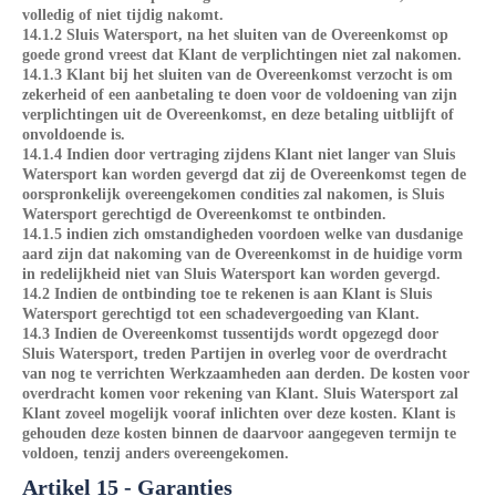
volledig of niet tijdig nakomt.
14.1.2 Sluis Watersport, na het sluiten van de Overeenkomst op
goede grond vreest dat Klant de verplichtingen niet zal nakomen.
14.1.3 Klant bij het sluiten van de Overeenkomst verzocht is om
zekerheid of een aanbetaling te doen voor de voldoening van zijn
verplichtingen uit de Overeenkomst, en deze betaling uitblijft of
onvoldoende is.
14.1.4 Indien door vertraging zijdens Klant niet langer van Sluis
Watersport kan worden gevergd dat zij de Overeenkomst tegen de
oorspronkelijk overeengekomen condities zal nakomen, is Sluis
Watersport gerechtigd de Overeenkomst te ontbinden.
14.1.5 indien zich omstandigheden voordoen welke van dusdanige
aard zijn dat nakoming van de Overeenkomst in de huidige vorm
in redelijkheid niet van Sluis Watersport kan worden gevergd.
14.2 Indien de ontbinding toe te rekenen is aan Klant is Sluis
Watersport gerechtigd tot een schadevergoeding van Klant.
14.3 Indien de Overeenkomst tussentijds wordt opgezegd door
Sluis Watersport, treden Partijen in overleg voor de overdracht
van nog te verrichten Werkzaamheden aan derden. De kosten voor
overdracht komen voor rekening van Klant. Sluis Watersport zal
Klant zoveel mogelijk vooraf inlichten over deze kosten. Klant is
gehouden deze kosten binnen de daarvoor aangegeven termijn te
voldoen, tenzij anders overeengekomen.
Artikel 15 - Garanties