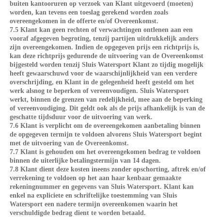
buiten kantooruren op verzoek van Klant uitgevoerd (moeten)
worden, kan tevens een toeslag gerekend worden zoals
overeengekomen in de offerte en/of Overeenkomst.
7.5 Klant kan geen rechten of verwachtingen ontlenen aan een
vooraf afgegeven begroting, tenzij partijen uitdrukkelijk anders
zijn overeengekomen. Indien de opgegeven prijs een richtprijs is,
kan deze richtprijs gedurende de uitvoering van de Overeenkomst
bijgesteld worden tenzij Sluis Watersport Klant zo tijdig mogelijk
heeft gewaarschuwd voor de waarschijnlijkheid van een verdere
overschrijding, en Klant in de gelegenheid heeft gesteld om het
werk alsnog te beperken of vereenvoudigen. Sluis Watersport
werkt, binnen de grenzen van redelijkheid, mee aan de beperking
of vereenvoudiging. Dit geldt ook als de prijs afhankelijk is van de
geschatte tijdsduur voor de uitvoering van werk.
7.6 Klant is verplicht om de overeengekomen aanbetaling binnen
de opgegeven termijn te voldoen alvorens Sluis Watersport begint
met de uitvoering van de Overeenkomst.
7.7 Klant is gehouden om het overeengekomen bedrag te voldoen
binnen de uiterlijke betalingstermijn van 14 dagen.
7.8 Klant dient deze kosten ineens zonder opschorting, aftrek en/of
verrekening te voldoen op het aan haar kenbaar gemaakte
rekeningnummer en gegevens van Sluis Watersport. Klant kan
enkel na expliciete en schriftelijke toestemming van Sluis
Watersport een nadere termijn overeenkomen waarin het
verschuldigde bedrag dient te worden betaald.