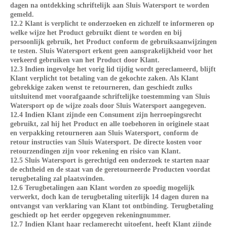
dagen na ontdekking schriftelijk aan Sluis Watersport te worden
gemeld.
12.2 Klant is verplicht te onderzoeken en zichzelf te informeren op
welke wijze het Product gebruikt dient te worden en bij
persoonlijk gebruik, het Product conform de gebruiksaanwijzingen
te testen. Sluis Watersport erkent geen aansprakelijkheid voor het
verkeerd gebruiken van het Product door Klant.
12.3 Indien ingevolge het vorig lid tijdig wordt gereclameerd, blijft
Klant verplicht tot betaling van de gekochte zaken. Als Klant
gebrekkige zaken wenst te retourneren, dan geschiedt zulks
uitsluitend met voorafgaande schriftelijke toestemming van Sluis
Watersport op de wijze zoals door Sluis Watersport aangegeven.
12.4 Indien Klant zijnde een Consument zijn herroepingsrecht
gebruikt, zal hij het Product en alle toebehoren in originele staat
en verpakking retourneren aan Sluis Watersport, conform de
retour instructies van Sluis Watersport. De directe kosten voor
retourzendingen zijn voor rekening en risico van Klant.
12.5 Sluis Watersport is gerechtigd een onderzoek te starten naar
de echtheid en de staat van de geretourneerde Producten voordat
terugbetaling zal plaatsvinden.
12.6 Terugbetalingen aan Klant worden zo spoedig mogelijk
verwerkt, doch kan de terugbetaling uiterlijk 14 dagen duren na
ontvangst van verklaring van Klant tot ontbinding. Terugbetaling
geschiedt op het eerder opgegeven rekeningnummer.
12.7 Indien Klant haar reclamerecht uitoefent, heeft Klant zijnde