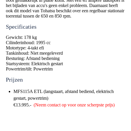
boot gemakkelijk in plane komt. Met een 41 ampère laadspoel is
het bijladen van accu's geen enkel probleem. Daarnaast heeft
ook dit model van Tohatsu beschikt over een regelbaar stationair
toerental tussen de 650 en 850 rpm.
Specificaties
Gewicht: 178 kg
Cilinderinhoud: 1995 cc
Motortype: 4-takt efi
Tankinhoud: Niet meegeleverd
Besturing: Afstand bediening
Startsysteem: Elektrisch gestart
Powertrim/tilt: Powertrim
Prijzen
MFS115A ETL (langstaart, afstand bediend, elektrisch
gestart, powertrim)
€13.995.-
(Neem contact op voor onze scherpste prijs)