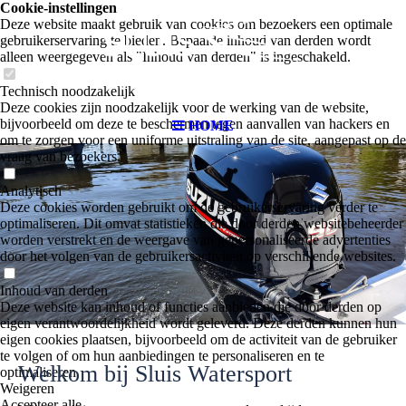
Cookie-instellingen
Deze website maakt gebruik van cookies om bezoekers een optimale
gebruikerservaring te bieden. Bepaalde inhoud van derden wordt
alleen weergegeven als "Inhoud van derden" is ingeschakeld.
Technisch noodzakelijk
Deze cookies zijn noodzakelijk voor de werking van de website,
bijvoorbeeld om deze te beschermen tegen aanvallen van hackers en
HOME
om te zorgen voor een uniforme uitstraling van de site, aangepast op de
vraag van bezoekers.
Analytisch
Deze cookies worden gebruikt om de gebruikerservaring verder te
optimaliseren. Dit omvat statistieken die door derden websitebeheerder
worden verstrekt en de weergave van gepersonaliseerde advertenties
door het volgen van de gebruikersactiviteit op verschillende websites.
Inhoud van derden
Deze website kan inhoud of functies aanbieden die door derden op
eigen verantwoordelijkheid wordt geleverd. Deze derden kunnen hun
eigen cookies plaatsen, bijvoorbeeld om de activiteit van de gebruiker
te volgen of om hun aanbiedingen te personaliseren en te
Welkom bij Sluis Watersport
optimaliseren.
Weigeren
Accepteer alle